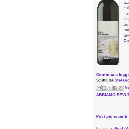
azi
cu
in
vi
Su
ma
ta
Co
Continua a legge
Scritto da
Stefano
N
ABBIAMO BEVU
Post più recenti
Iscriviti a:
Post (