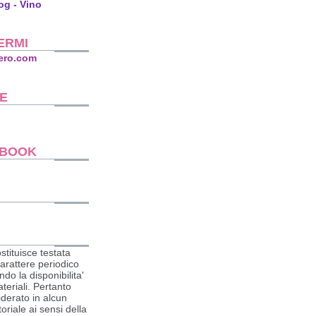
ERMI
ero.com
E
EBOOK
stituisce testata
carattere periodico
do la disponibilita'
ateriali. Pertanto
derato in alcun
riale ai sensi della