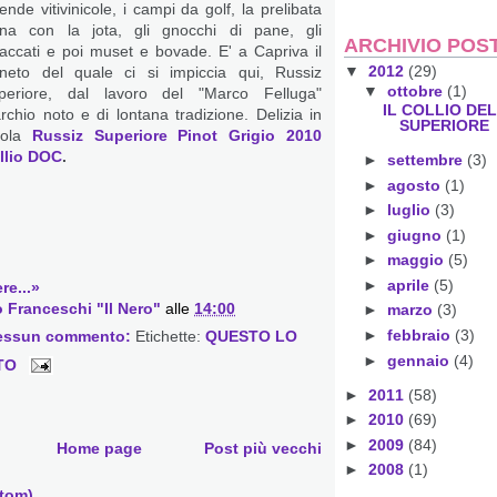
ende vitivinicole, i campi da golf, la prelibata
ina con la jota, gli gnocchi di pane, gli
ARCHIVIO POS
saccati e poi muset e bovade. E' a Capriva il
▼
2012
(29)
gneto del quale ci si impiccia qui, Russiz
▼
ottobre
(1)
periore, dal lavoro del "Marco Felluga"
IL COLLIO DE
rchio noto e di lontana tradizione. Delizia in
SUPERIORE
vola
Russiz Superiore Pinot Grigio 2010
llio DOC
.
►
settembre
(3)
►
agosto
(1)
►
luglio
(3)
►
giugno
(1)
►
maggio
(5)
►
aprile
(5)
re...»
 Franceschi "Il Nero"
alle
14:00
►
marzo
(3)
►
febbraio
(3)
essun commento:
Etichette:
QUESTO LO
►
gennaio
(4)
TO
►
2011
(58)
►
2010
(69)
►
2009
(84)
Home page
Post più vecchi
►
2008
(1)
Atom)