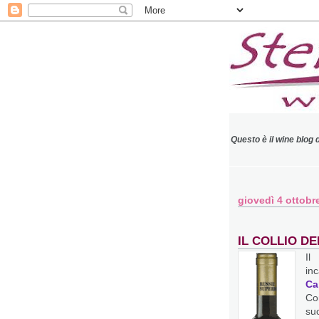
Questo è il wine blog 
giovedì 4 ottobr
IL COLLIO D
Il
in
Ca
Co
suo