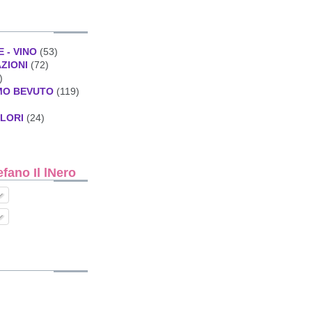
E - VINO
(53)
AZIONI
(72)
)
MO BEVUTO
(119)
ALORI
(24)
ano Il lNero