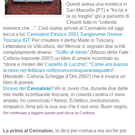
Questi aveva una enoteca in
San Marcello (PT) e “fra lui e
la su moglie” giù a parlarmi di
Chianti fatto in “codesta
maniera che…”. Così siamo arrivati al Cennatoio ed oggi
tocca a lui:
Cennatoio Etrusco 2001 Sangiovese Grosso
Toscana IGT
. Per chiudere il derby Made in Tuscany
Letteratura vs Viticultura, del Merciai vi segnalo due scritti
completamente diversi :
“
Soffio di Vento
” (Masso delle Fate -
Collana Impronte 2007)
un libro di amore incentrato su
“storie e misteri del
Castello di Lucchio
”, “
Come era bianca
la neve nel febbraio millenovecentoquarantaquattro
”
(Montedit - Collana Schegge d’Oro 2007) che è invece un
libro di poesie.
Dicevo del
Cennatoio
? Ah si, ovvio che, durante due delle
mie molte scorribande toscane, in cotanta cantina ci sono
andato, ho conosciuto l’Alessi. Eclettico, rivoluzionario,
simpatico. Ama più la sua uva che il suo vino. Buon segno.
Per continuare a leggere questo post clicca su Continua
.
La prima al Cennatoio
, lo dico per cronaca ma anche per