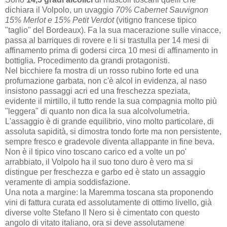
dichiara il Volpolo, un uvaggio
70% Cabernet Sauvignon
15% Merlot e 15% Petit Verdot
(vitigno francese tipico
"taglio" del Bordeaux). Fa la sua macerazione sulle vinacce,
passa al barriques di rovere e li si trastulla per 14 mesi di
affinamento prima di godersi circa 10 mesi di affinamento in
bottiglia. Procedimento da grandi protagonisti.
Nel bicchiere fa mostra di un rosso rubino forte ed una
profumazione garbata, non c'è alcol in evidenza, al naso
insistono passaggi acri ed una freschezza speziata,
evidente il mirtillo, il tutto rende la sua compagnia molto più
"leggera" di quanto non dica la sua alcolvolumetria.
L'assaggio è di grande equilibrio, vino molto particolare, di
assoluta sapidità, si dimostra tondo forte ma non persistente,
sempre fresco e gradevole diventa allappante in fine beva.
Non è il tipico vino toscano carico ed a volte un po'
arrabbiato, il Volpolo ha il suo tono duro è vero ma si
distingue per freschezza e garbo ed è stato un assaggio
veramente di ampia soddisfazione.
Una nota a margine: la Maremma toscana sta proponendo
vini di fattura curata ed assolutamente di ottimo livello, già
diverse volte Stefano Il Nero si è cimentato con questo
angolo di vitato italiano, ora si deve assolutamene