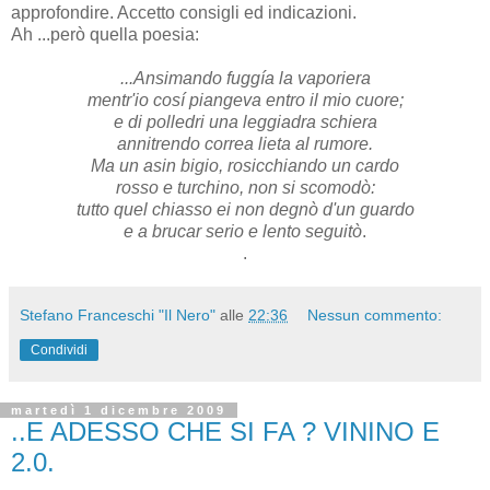
approfondire. Accetto consigli ed indicazioni.
Ah ...però quella poesia:
...Ansimando fuggía la vaporiera
mentr'io cosí piangeva entro il mio cuore;
e di polledri una leggiadra schiera
annitrendo correa lieta al rumore.
Ma un asin bigio, rosicchiando un cardo
rosso e turchino, non si scomodò:
tutto quel chiasso ei non degnò d'un guardo
e a brucar serio e lento seguitò
.
.
Stefano Franceschi "Il Nero"
alle
22:36
Nessun commento:
Condividi
martedì 1 dicembre 2009
..E ADESSO CHE SI FA ? VININO E
2.0.