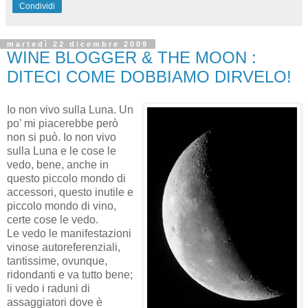
Condividi
martedì 22 dicembre 2009
WINE BLOGGER & THE MOON :
DITECI COME DOBBIAMO DIRVELO!
Io non vivo sulla Luna. Un
po’ mi piacerebbe però
non si può. Io non vivo
sulla Luna e le cose le
vedo, bene, anche in
questo piccolo mondo di
accessori, questo inutile e
piccolo mondo di vino,
certe cose le vedo.
Le vedo le manifestazioni
vinose autoreferenziali,
tantissime, ovunque,
ridondanti e va tutto bene;
li vedo i raduni di
assaggiatori dove è