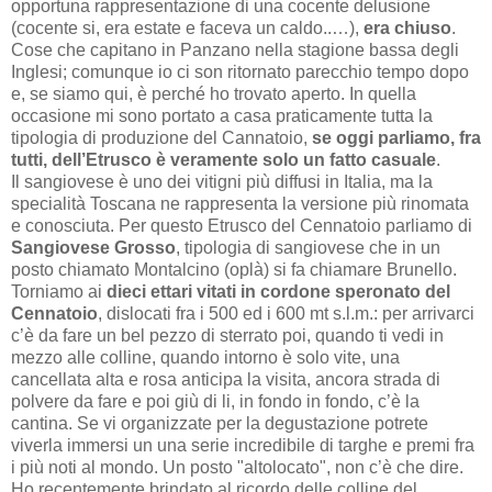
opportuna rappresentazione di una cocente delusione
(cocente si, era estate e faceva un caldo..…),
era chiuso
.
Cose che capitano in Panzano nella stagione bassa degli
Inglesi; comunque io ci son ritornato parecchio tempo dopo
e, se siamo qui, è perché ho trovato aperto. In quella
occasione mi sono portato a casa praticamente tutta la
tipologia di produzione del Cannatoio,
se oggi parliamo, fra
tutti, dell’Etrusco è veramente solo un fatto casuale
.
Il sangiovese è uno dei vitigni più diffusi in Italia, ma la
specialità Toscana ne rappresenta la versione più rinomata
e conosciuta. Per questo Etrusco del Cennatoio parliamo di
Sangiovese Grosso
, tipologia di sangiovese che in un
posto chiamato Montalcino (oplà) si fa chiamare Brunello.
Torniamo ai
dieci ettari vitati in cordone speronato del
Cennatoio
, dislocati fra i 500 ed i 600 mt s.l.m.: per arrivarci
c’è da fare un bel pezzo di sterrato poi, quando ti vedi in
mezzo alle colline, quando intorno è solo vite, una
cancellata alta e rosa anticipa la visita, ancora strada di
polvere da fare e poi giù di li, in fondo in fondo, c’è la
cantina. Se vi organizzate per la degustazione potrete
viverla immersi un una serie incredibile di targhe e premi fra
i più noti al mondo. Un posto "altolocato", non c’è che dire.
Ho recentemente brindato al ricordo delle colline del