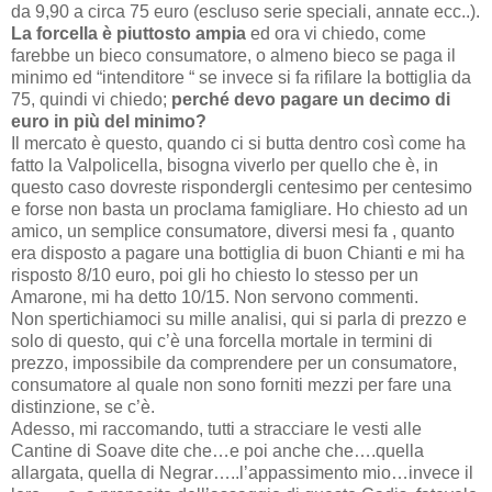
da 9,90 a circa 75 euro (escluso serie speciali, annate ecc..).
La forcella è piuttosto ampia
ed ora vi chiedo, come
farebbe un bieco consumatore, o almeno bieco se paga il
minimo ed “intenditore “ se invece si fa rifilare la bottiglia da
75, quindi vi chiedo;
perché devo pagare un decimo di
euro in più del minimo?
Il mercato è questo, quando ci si butta dentro così come ha
fatto la Valpolicella, bisogna viverlo per quello che è, in
questo caso dovreste rispondergli centesimo per centesimo
e forse non basta un proclama famigliare. Ho chiesto ad un
amico, un semplice consumatore, diversi mesi fa , quanto
era disposto a pagare una bottiglia di buon Chianti e mi ha
risposto 8/10 euro, poi gli ho chiesto lo stesso per un
Amarone, mi ha detto 10/15. Non servono commenti.
Non spertichiamoci su mille analisi, qui si parla di prezzo e
solo di questo, qui c’è una forcella mortale in termini di
prezzo, impossibile da comprendere per un consumatore,
consumatore al quale non sono forniti mezzi per fare una
distinzione, se c’è.
Adesso, mi raccomando, tutti a stracciare le vesti alle
Cantine di Soave dite che…e poi anche che….quella
allargata, quella di Negrar…..l’appassimento mio…invece il