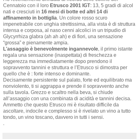
Cennatoio con il loro
Etrusco 2001 IGT
: 13, 5 gradi di alcol
nati e cresciuti in
16 mesi di botte ed altri 14 di
affinamento in bottiglia
. Un colore rosso scuro
impenetrabile con unghia strettissima, alla vista è di struttura
intensa e corposa, al naso cenni alcolici in un tripudio di
Glycyrrhiza glabra (ah ah ah) e di fiori, una sensazione
“grossa” e pienamente ampia.
L’assaggio è benevolmente ingannevole
, il primo istante
regala una sensazione (inaspettata) di freschezza e
leggerezza ma immediatamente dopo prendono il
sopravvento tannini e struttura e l’Etrusco si dimostra per
quello che è : forte intenso e dominante.
Decisamente persistente sul palato, forte ed equilibrato ma
nonviolento, ti si aggrappa e prende il sopravvento anche
sulla tavola. Grezzo e scaltro nella beva, si chiude
all’assaggio con una combinata di acidità e tannini decisa.
Ammetto che questo Etrusco mi è risultato difficile da
ascoltare, indocile e complesso si è rivelato un vino a tutto
tondo, un vino toscano, davvero in tutti i sensi.
.