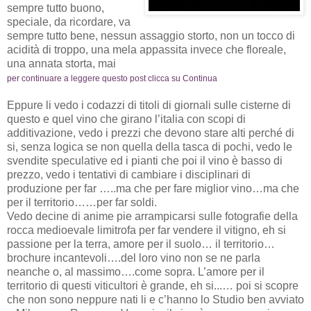
sempre tutto buono,
speciale, da ricordare, va
sempre tutto bene, nessun assaggio storto, non un tocco di
acidità di troppo, una mela appassita invece che floreale,
una annata storta, mai
per continuare a leggere questo post clicca su Continua
Eppure li vedo i codazzi di titoli di giornali sulle cisterne di
questo e quel vino che girano l’italia con scopi di
additivazione, vedo i prezzi che devono stare alti perché di
si, senza logica se non quella della tasca di pochi, vedo le
svendite speculative ed i pianti che poi il vino è basso di
prezzo, vedo i tentativi di cambiare i disciplinari di
produzione per far …..ma che per fare miglior vino…ma che
per il territorio……per far soldi.
Vedo decine di anime pie arrampicarsi sulle fotografie della
rocca medioevale limitrofa per far vendere il vitigno, eh si
passione per la terra, amore per il suolo… il territorio…
brochure incantevoli….del loro vino non se ne parla
neanche o, al massimo….come sopra. L’amore per il
territorio di questi viticultori è grande, eh si...… poi si scopre
che non sono neppure nati li e c’hanno lo Studio ben avviato