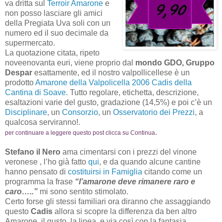
va dritta sul
Terroir Amarone
e
non posso lasciare gli amici
della Pregiata Uva soli con un
numero ed il suo decimale da
supermercato.
La quotazione citata, ripeto
noveenovanta euri, viene proprio dal
mondo GDO, Gruppo
Despar
esattamente, ed il nostro valpollicellese è un
prodotto
Amarone della Valpolicella 2006 Cadis della
Cantina di Soave
. Tutto regolare, etichetta, descrizione,
esaltazioni varie del gusto, gradazione (14,5%) e poi c’è un
Disciplinare
, un
Consorzio
, un
Osservatorio dei Prezzi
, a
qualcosa serviranno!.
.
per continuare a leggere questo post clicca su Continua
Stefano il Nero
ama cimentarsi con i prezzi del vinone
veronese , l’ho già fatto
qui
, e da quando alcune cantine
hanno pensato di
costituirsi in Famiglia
citando come un
programma la frase
“l’amarone deve rimanere raro e
caro…..”
mi sono sentito stimolato.
Certo forse gli stessi familiari ora diranno che assaggiando
questo
Cadis
allora si scopre la differenza da ben altro
Amarone, il gusto, la linea, e via così con la fantasia,