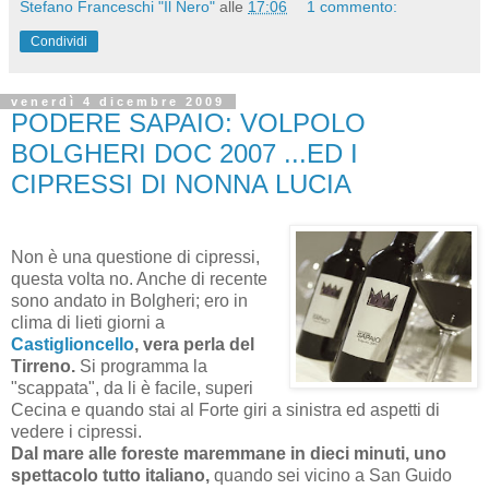
Stefano Franceschi "Il Nero"
alle
17:06
1 commento:
Condividi
venerdì 4 dicembre 2009
PODERE SAPAIO: VOLPOLO
BOLGHERI DOC 2007 ...ED I
CIPRESSI DI NONNA LUCIA
Non è una questione di cipressi,
questa volta no. Anche di recente
sono andato in Bolgheri; ero in
clima di lieti giorni a
Castiglioncello
, vera perla del
Tirreno.
Si programma la
"scappata", da li è facile, superi
Cecina e quando stai al Forte giri a sinistra ed aspetti di
vedere i cipressi.
Dal mare alle foreste maremmane in dieci minuti, uno
spettacolo tutto italiano,
quando sei vicino a San Guido