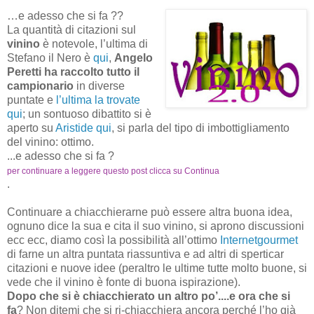
…e adesso che si fa ??
La quantità di citazioni sul
vinino
è notevole, l’ultima di
Stefano il Nero è
qui
,
Angelo
Peretti ha raccolto tutto il
campionario
in diverse
puntate e
l’ultima la trovate
qui
; un sontuoso dibattito si è
aperto su
Aristide qui
, si parla del tipo di imbottigliamento
del vinino: ottimo.
...e adesso che si fa ?
per continuare a leggere questo post clicca su Continua
.
Continuare a chiacchierarne può essere altra buona idea,
ognuno dice la sua e cita il suo vinino, si aprono discussioni
ecc ecc, diamo così la possibilità all’ottimo
Internetgourmet
di farne un altra puntata riassuntiva e ad altri di sperticar
citazioni e nuove idee (peraltro le ultime tutte molto buone, si
vede che il vinino è fonte di buona ispirazione).
Dopo che si è chiacchierato un altro po’....e ora che si
fa
? Non ditemi che si ri-chiacchiera ancora perché l’ho già