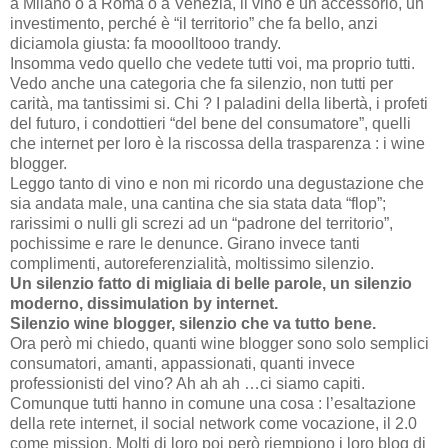
a Milano o a Roma o a Venezia, il vino è un accessorio, un
investimento, perché è “il territorio” che fa bello, anzi
diciamola giusta: fa mooolltooo trandy.
Insomma vedo quello che vedete tutti voi, ma proprio tutti.
Vedo anche una categoria che fa silenzio, non tutti per
carità, ma tantissimi si. Chi ? I paladini della libertà, i profeti
del futuro, i condottieri “del bene del consumatore”, quelli
che internet per loro è la riscossa della trasparenza : i wine
blogger.
Leggo tanto di vino e non mi ricordo una degustazione che
sia andata male, una cantina che sia stata data “flop”;
rarissimi o nulli gli screzi ad un “padrone del territorio”,
pochissime e rare le denunce. Girano invece tanti
complimenti, autoreferenzialità, moltissimo silenzio.
Un silenzio fatto di migliaia di belle parole, un silenzio
moderno, dissimulation by internet.
Silenzio wine blogger, silenzio che va tutto bene.
Ora però mi chiedo, quanti wine blogger sono solo semplici
consumatori, amanti, appassionati, quanti invece
professionisti del vino? Ah ah ah …ci siamo capiti.
Comunque tutti hanno in comune una cosa : l’esaltazione
della rete internet, il social network come vocazione, il 2.0
come mission. Molti di loro poi però riempiono i loro blog di