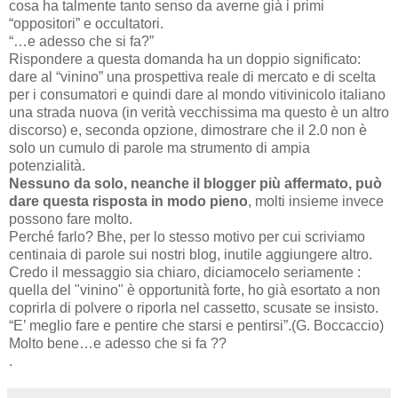
cosa ha talmente tanto senso da averne già i primi
“oppositori” e occultatori.
“…e adesso che si fa?”
Rispondere a questa domanda ha un doppio significato:
dare al “vinino” una prospettiva reale di mercato e di scelta
per i consumatori e quindi dare al mondo vitivinicolo italiano
una strada nuova (in verità vecchissima ma questo è un altro
discorso) e, seconda opzione, dimostrare che il 2.0 non è
solo un cumulo di parole ma strumento di ampia
potenzialità.
Nessuno da solo, neanche il blogger più affermato, può
dare questa risposta in modo pieno
, molti insieme invece
possono fare molto.
Perché farlo? Bhe, per lo stesso motivo per cui scriviamo
centinaia di parole sui nostri blog, inutile aggiungere altro.
Credo il messaggio sia chiaro, diciamocelo seriamente :
quella del "vinino" è opportunità forte, ho già esortato a non
coprirla di polvere o riporla nel cassetto, scusate se insisto.
“E’ meglio fare e pentire che starsi e pentirsi”.(G. Boccaccio)
Molto bene…e adesso che si fa ??
.