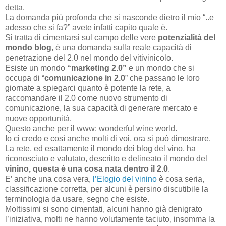
detta.
La domanda più profonda che si nasconde dietro il mio “..e
adesso che si fa?” avete infatti capito quale è.
Si tratta di cimentarsi sul campo delle vere
potenzialità del
mondo blog
, è una domanda sulla reale capacità di
penetrazione del 2.0 nel mondo del vitivinicolo.
Esiste un mondo
“marketing 2.0”
e un mondo che si
occupa di “
comunicazione in 2.0
” che passano le loro
giornate a spiegarci quanto è potente la rete, a
raccomandare il 2.0 come nuovo strumento di
comunicazione, la sua capacità di generare mercato e
nuove opportunità.
Questo anche per il www: wonderful wine world.
Io ci credo e così anche molti di voi, ora si può dimostrare.
La rete, ed esattamente il mondo dei blog del vino, ha
riconosciuto e valutato, descritto e delineato il mondo del
vinino, questa è una cosa nata dentro il 2.0
.
E’ anche una cosa vera,
l’Elogio del vinino
è cosa seria,
classificazione corretta, per alcuni è persino discutibile la
terminologia da usare, segno che esiste.
Moltissimi si sono cimentati, alcuni hanno già denigrato
l’iniziativa, molti ne hanno volutamente taciuto, insomma la