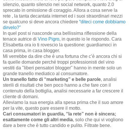
silenzio, quanto silenzio nei social network, quanto 2.0
sprecato in omissione di coraggio. Allora a cosa serve la
rete , la tanta decantata internet ed i suoi straordinari mezzi
se qualcuno si deve ancora chiedere
“diteci come dobbiamo
dirvelo?"
In quel post si nasconde una bellissima riflessione della
tenace autrice di
Vino Pigro
, in questo io le rispondo. Cara
Elisabetta ora io ti rovescio la questione: guardiamoci in
casa prima, in casa blogger.
Mi verrebbe da dire che è una fortuna che c’è ancora chi si
fa quelle domande perché troppi professionisti del vino
vestiti da "liberi pensatori blogger" hanno in mente solo un
grande tranello mediatico al consumatore.
Un tranello fatto di “marketing” e belle parole
, analisi
sterili di risultati che ben poco hanno a che fare con il
contenuto della bottiglia, analisi necessarie a far crescere il
cliente di domani.
Alleviamo la sua energia alla spesa prima che il suo amore
per la vite, questo pare essere il motto.
Cari consumatori in guardia, “la rete” non è sincera;
esattamente come gli altri media
, solo che qui vi vogliono
dare a bere che è tutto candido e pulito. Filtrate bene.