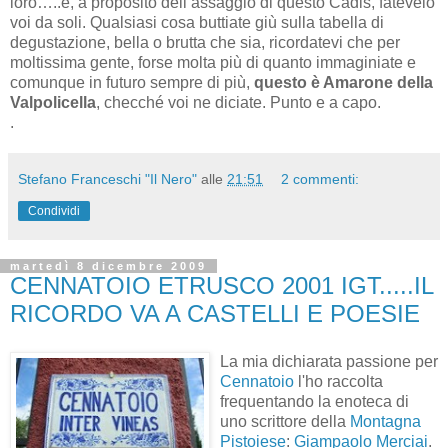
loro…..e, a proposito dell’assaggio di questo Cadis, fatevelo
voi da soli. Qualsiasi cosa buttiate giù sulla tabella di
degustazione, bella o brutta che sia, ricordatevi che per
moltissima gente, forse molta più di quanto immaginiate e
comunque in futuro sempre di più,
questo è Amarone della
Valpolicella
, checché voi ne diciate. Punto e a capo.
.
Stefano Franceschi "Il Nero"
alle
21:51
2 commenti:
Condividi
martedì 8 dicembre 2009
CENNATOIO ETRUSCO 2001 IGT.....IL
RICORDO VA A CASTELLI E POESIE
La mia dichiarata passione per
Cennatoio
l'ho raccolta
frequentando la enoteca di
uno scrittore della
Montagna
Pistoiese
:
Giampaolo Merciai
.