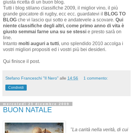
giusta ricetta di un buon blog.
Tutti i blog stilano classifiche 2009, il miglior vino, il più
grande giocatore di rugby, ecc ecc. guardatevi il
BLOG TO
BLOG
che vi lascio qui sotto e andatevele a scovare.
Qui
niente classifiche degli altri, come primo anno di vita è
giusto semmai farne una su se stessi
e presto sarà on
line.
Intanto
molti auguri a tutti
, uno splendido 2010 accolga i
vostri migliori propositi ed i vostri più bei desideri.
Qui finisce il post.
Stefano Franceschi "Il Nero"
alle
14:56
1 commento:
Condividi
mercoledì 23 dicembre 2009
BUON NATALE
"La carità nella verità, di cui