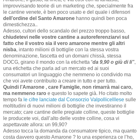
improvvisando teorie di un marketing che, specialmente fra
le cantine venete, è ben poco usato e del quale i difensori
dell’ordine del Santo Amarone
hanno quindi ben poca
dimestichezza..
Adesso, cultori dello scandalo del prezzo troppo basso,
chiudetevi nelle vostre cantine a autoreferenziarvi sul
fatto che il vostro sia il vero amarone mentre gli altri
nisba
, intanto milioni di bottiglie con la stessa vostra
denominazione, fascetta ed un domani chissà, stessa
DOCG, girano il mondo con la etichetta “
da 9,90 o giù di li”
,
una etichetta che parla ad un mercato ed ai suoi
consumatori un linguaggio che nemmeno io condivido ma
che voi avete contribuito a creare in tutto e per tutto.
Quindi l’Amarone , care Famiglie, non rimarrà mai caro,
ma nemmeno raro
e questo lo sapete già. Ho citato molto
tempo fa
le cifre lanciate dal Consorzio Valpollicelllese
sulle
moltitudini di nuovi milioni di bottiglie che investiranno il
mercato; care cantine delle pregiate colline, queste bottiglie
le producete voi, dall’alto delle vostre colline, cosa vi
aspettavate allora: un 99,90?
Adesso tocca la domanda da consumatore tipico, ma quanto
costa davvero questo Amarone ? Io una esperienza ce l’ho,