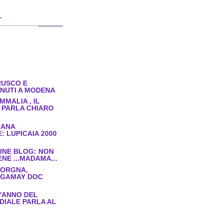
T
USCO E
VENUTI A MODENA
MMALIA , IL
 PARLA CHIARO
CANA
: LUPICAIA 2000
INE BLOG: NON
NE ...MADAMA...
CORGNA,
 GAMAY DOC
.
'ANNO DEL
IALE PARLA AL