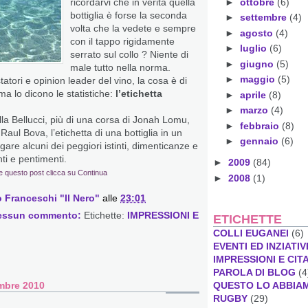
►
ottobre
(6)
ricordarvi che in verità quella
bottiglia è forse la seconda
►
settembre
(4)
volta che la vedete e sempre
►
agosto
(4)
con il tappo rigidamente
►
luglio
(6)
serrato sul collo ? Niente di
►
giugno
(5)
male tutto nella norma.
►
maggio
(5)
tori e opinion leader del vino, la cosa è di
ma lo dicono le statistiche:
l’etichetta
►
aprile
(8)
►
marzo
(4)
lla Bellucci, più di una corsa di Jonah Lomu,
►
febbraio
(8)
 Raul Bova, l’etichetta di una bottiglia in un
►
gennaio
(6)
gare alcuni dei peggiori istinti, dimenticanze e
ti e pentimenti.
►
2009
(84)
e questo post clicca su Continua
►
2008
(1)
 Franceschi "Il Nero"
alle
23:01
essun commento:
Etichette:
IMPRESSIONI E
ETICHETTE
COLLI EUGANEI
(6)
EVENTI ED INZIATIV
IMPRESSIONI E CIT
PAROLA DI BLOG
(4
QUESTO LO ABBIA
mbre 2010
RUGBY
(29)