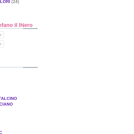
ALORI
(24)
ano Il lNero
TALCINO
CIANO
C