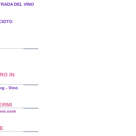
TRADA DEL VINO
CIOTO
RO IN
ERMI
ero.com
E