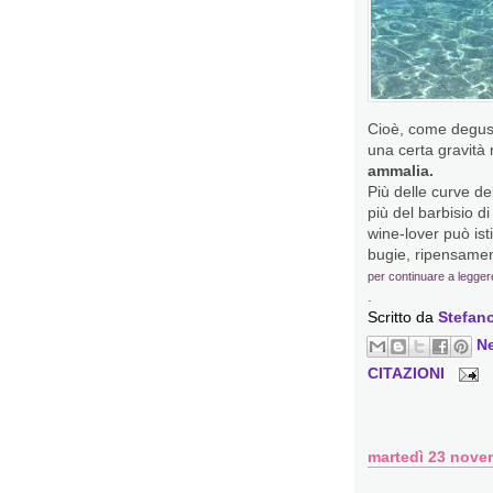
Cioè, come degusta
una certa gravità 
ammalia.
Più delle curve de
più del barbisio di
wine-lover può isti
bugie, ripensamen
per continuare a legger
.
Scritto da
Stefano
N
CITAZIONI
martedì 23 nove