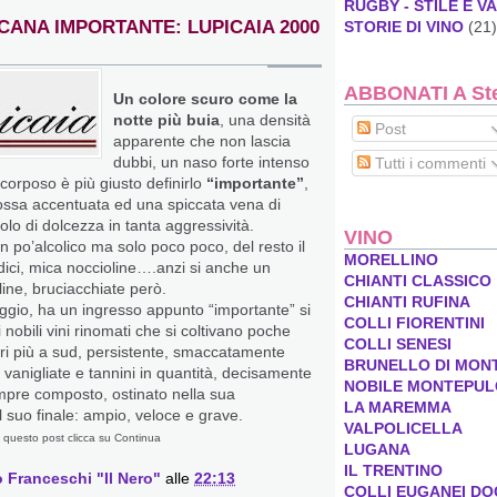
RUGBY - STILE E V
SCANA IMPORTANTE: LUPICAIA 2000
STORIE DI VINO
(21)
ABBONATI A Stef
Un colore scuro come la
notte più buia
, una densità
Post
apparente che non lascia
dubbi, un naso forte intenso
Tutti i commenti
corposo è più giusto definirlo
“importante”
,
rossa accentuata ed una spiccata vena di
olo di dolcezza in tanta aggressività.
VINO
 po’alcolico ma solo poco poco, del resto il
MORELLINO
dici, mica noccioline….anzi si anche un
CHIANTI CLASSICO
ine, bruciacchiate però.
CHIANTI RUFINA
ggio, ha un ingresso appunto “importante” si
COLLI FIORENTINI
i nobili vini rinomati che si coltivano poche
COLLI SENESI
tri più a sud, persistente, smaccatamente
BRUNELLO DI MON
vanigliate e tannini in quantità, decisamente
NOBILE MONTEPUL
mpre composto, ostinato nella sua
LA MAREMMA
l suo finale: ampio, veloce e grave.
VALPOLICELLA
 questo post clicca su Continua
LUGANA
IL TRENTINO
 Franceschi "Il Nero"
alle
22:13
COLLI EUGANEI DO