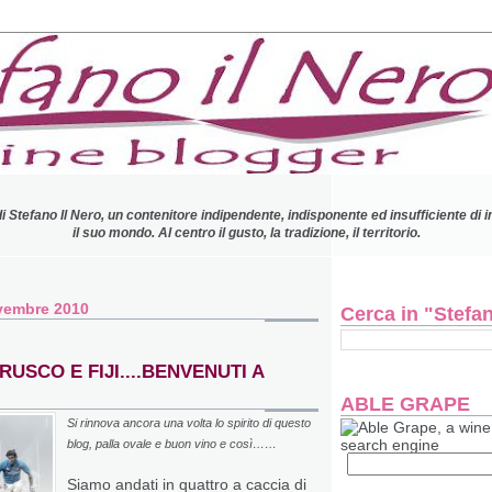
di Stefano Il Nero, un contenitore indipendente, indisponente ed insufficiente di 
il suo mondo.
Al centro il gusto, la tradizione, il territorio.
vembre 2010
Cerca in "Stefano
USCO E FIJI....BENVENUTI A
ABLE GRAPE
Si rinnova ancora una volta lo spirito di questo
blog, palla ovale e buon vino e così……
Siamo andati in quattro a caccia di