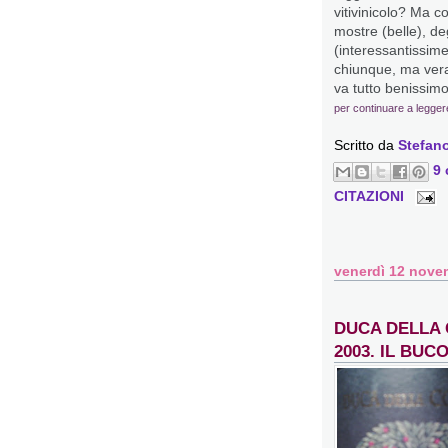
vitivinicolo? Ma co
mostre (belle), de
(interessantissim
chiunque, ma vera
va tutto benissimo
per continuare a legger
Scritto da
Stefano
9
CITAZIONI
venerdì 12 nove
DUCA DELLA
2003. IL BUC