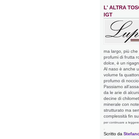
L' ALTRA TO
IGT
ma largo, più che 
profumi di frutta 
dolce, è un rigagn
Al naso è anche un
volume fa quattor
profumo di nocciol
Passiamo all’assa
da le arie di alcun
decine di chilome
minerale con note 
strutturato ma se
complessità fin su
per continuare a leggere
.
Scritto da
Stefano