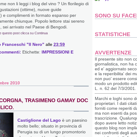
me non li leggi i blog del vino ? Un florilegio di
gustazioni (ottime), nuove guide
SONO SU FAC
e) e complimenti in formato espanso per
mente chiunque. Popolo lettore stai sereno
, sei arrivato nel Paese di Bengodi.
STATISTICHE
e questo post clicca su Continua
 Franceschi "Il Nero"
alle
23:59
AVVERTENZE
 commenti:
Etichette:
IMPRESSIONI E
Il presente sito non co
giornalistica, non ha 
ed e' aggiornato secon
e la reperibilita' dei m
non puo' essere consi
mbre 2010
modo un prodotto edito
L. n. 62 del 7/3/2001.
Marchi e loghi sono dei
 CORGNA, TRASIMENO GAMAY DOC
proprietari. I dati cita
OLICO.
forniti come reperiti da
ma non esenti da possi
trascrizione. Qualun
Castiglione del Lago
è un paesino
dopo avere letto notiz
molto bello; situato in provincia di
questo blog non impli
Perugia su di un lungo promontorio
nei confronti degli auto