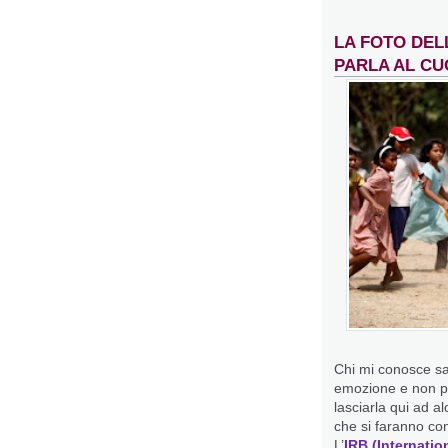
LA FOTO DEL
PARLA AL C
Chi mi conosce s
emozione e non po
lasciarla qui ad a
che si faranno co
L’
IRB (Internati