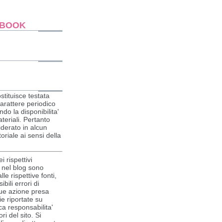
EBOOK
stituisce testata
carattere periodico
do la disponibilita'
ateriali. Pertanto
derato in alcun
riale ai sensi della
 rispettivi
ti nel blog sono
lle rispettive fonti,
bili errori di
que azione presa
ie riportate su
ca responsabilita'
ri del sito. Si