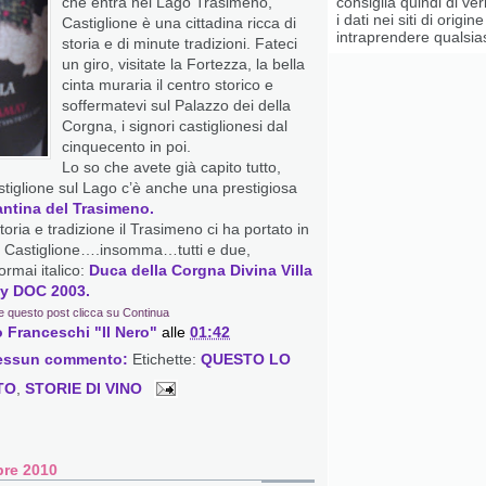
consiglia quindi di ve
che entra nel Lago Trasimeno,
i dati nei siti di origin
Castiglione è una cittadina ricca di
intraprendere qualsiasi
storia e di minute tradizioni. Fateci
un giro, visitate la Fortezza, la bella
cinta muraria il centro storico e
soffermatevi sul Palazzo dei della
Corgna, i signori castiglionesi dal
cinquecento in poi.
Lo so che avete già capito tutto,
stiglione sul Lago c’è anche una prestigiosa
ntina del Trasimeno.
oria e tradizione il Trasimeno ci ha portato in
a Castiglione….insomma…tutti e due,
ormai italico:
Duca della Corgna Divina Villa
y DOC 2003.
e questo post clicca su Continua
 Franceschi "Il Nero"
alle
01:42
essun commento:
Etichette:
QUESTO LO
TO
,
STORIE DI VINO
re 2010