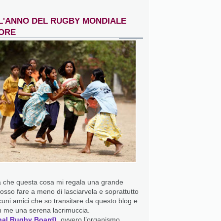
L'ANNO DEL RUGBY MONDIALE
UORE
a che questa cosa mi regala una grande
sso fare a meno di lasciarvela e soprattutto
lcuni amici che so transitare da questo blog e
n me una serena lacrimuccia.
onal Rugby Board)
, ovvero l’organismo