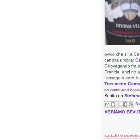
ovvio che si, a Ca
cantina umbra:
Ca
Girovagando fra st
Francia, anzi no 
l’assaggio però è 
Trasimeno Gama
per continuare a legger
Scritto da
Stefano
N
ABBIAMO BEVU
sabato 6 novemb