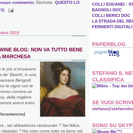
essun commento:
Etichette:
QUESTO LO
COLLI EUGANEI : S
BAGNOLI DOC
TO
COLLI BERICI DOC
LA STRADA DEL RE
FERMENTI DIGITALI
mbre 2010
PAPERBLOG
WINE BLOG: NON VA TUTTO BENE
A MARCHESA
 le piú si trovavano
STEFANO IL NE
ra de' Baschi, in una
CLASSIFICA
chiamava Bengodi
ano le vigne con le
presso correva un
ia, della migliore
SE VUOI SCRIV
 senza avervi entro
stefano@stefanoiln
 Decamerone)
SONO SU SKYP
re , sei abbastanza rassicurato ? Sei felice,
 rilassato ? Hai visto come tutto va bene nel