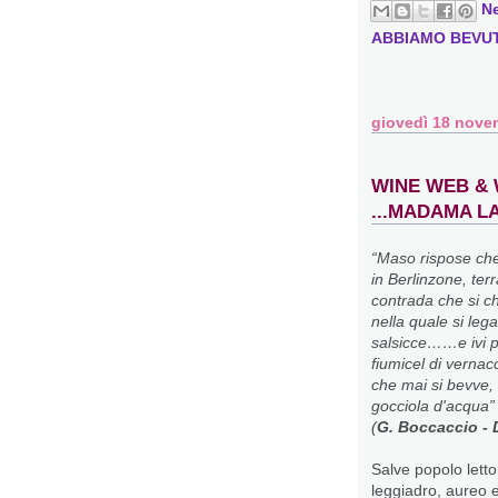
N
ABBIAMO BEVU
giovedì 18 nove
WINE WEB & 
...MADAMA L
“Maso rispose che
in Berlinzone, ter
contrada che si 
nella quale si leg
salsicce……e ivi 
fiumicel di vernacc
che mai si bevve,
gocciola d'acqua”
(
G. Boccaccio -
Salve popolo letto
leggiadro, aureo e