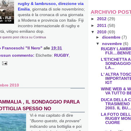
rugby & lambrusco, direzione via
Emilia
, giornata di sole novembrino;
ARCHIVIO POS
questa è la cronaca di una giornata
►
2012
(29)
a Modena e provincia con Italia- Fiji
►
2011
(58)
incontro internazionale di rugby e
tà, vitigno emiliano dop.
▼
2010
(69)
►
dicembre
(7)
e questo post clicca su Continua
▼
novembre
(6)
 Franceschi "Il Nero"
alle
19:31
RUGBY LAMBR
FIJI....BEN
essun commento:
Etichette:
RUGBY
,
L'ETICHETTA A
SONDAGGIO
LA...
L' ALTRA TOS
IMPORTANTE
IGT
mbre 2010
WINE WEB & W
VA TUTTO BE
DUCA DELLA 
 AMMALIA , IL SONDAGGIO PARLA
TRASIMENO
2003. IL BU..
OTTIGLIA SPESSO NO
LA FOTO DELL
Vi è mai capitato di dire
RUGBY MOND
“
Buono questo, da provare
”
CUORE
indicando una bottiglia e poi