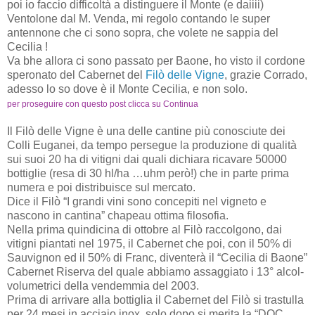
poi io faccio difficoltà a distinguere il Monte (e daiiii)
Ventolone dal M. Venda, mi regolo contando le super
antennone che ci sono sopra, che volete ne sappia del
Cecilia !
Va bhe allora ci sono passato per Baone, ho visto il cordone
speronato del Cabernet del
Filò delle Vigne
, grazie Corrado,
adesso lo so dove è il Monte Cecilia, e non solo.
per proseguire con questo post clicca su Continua
Il Filò delle Vigne è una delle cantine più conosciute dei
Colli Euganei, da tempo persegue la produzione di qualità
sui suoi 20 ha di vitigni dai quali dichiara ricavare 50000
bottiglie (resa di 30 hl/ha …uhm però!) che in parte prima
numera e poi distribuisce sul mercato.
Dice il Filò “I grandi vini sono concepiti nel vigneto e
nascono in cantina” chapeau ottima filosofia.
Nella prima quindicina di ottobre al Filò raccolgono, dai
vitigni piantati nel 1975, il Cabernet che poi, con il 50% di
Sauvignon ed il 50% di Franc, diventerà il “Cecilia di Baone”
Cabernet Riserva del quale abbiamo assaggiato i 13° alcol-
volumetrici della vendemmia del 2003.
Prima di arrivare alla bottiglia il Cabernet del Filò si trastulla
per 24 mesi in acciaio inox, solo dopo si merita la “DOC