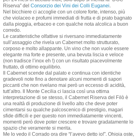
Riserva” del
Consorzio dei Vini dei Colli Euganei
.
Nel bicchiere ci accoglie con un colore forte, intenso, più
che violaceo e profumi immediati di frutta e di prato bagnato
dalla pioggia, erbaceo e con qualche nota alcolica a buon
corredo.
Le caratteristiche olfattive si riversano immediatamente
sull’assaggio che rivela un Cabernet molto strutturato,
corposo e molto allappante. Un vino che non vuole essere
elegante ma forte e presente, una bevuta liscia e veloce
(non tradisce l’inox eh !) con un risultato piacevolmente
fruttato, di ottimo equilibrio.
Il Cabernet scende dal palato e continua con identiche
gradevoli note fino a denotare alcuni momenti di sapori
piccanti che non rivelano mai però un eccesso di acidità,
tutt’altro. Il Monte Cecilia ci lascia così una ottima
interpretazione di se stesso, il Cabernet Riserva del Filò è
una realtà di produzione di livello alto che deve poter
cimentarsi su qualche palcoscenico di prestigio, magari
sfide difficili e per questo non immediatamente vincenti,
momenti però dove poter crescere e trovare gradatamente lo
spazio che veramente si merita.
Me lo vedo il Corrado ora dire “l’avevo detto io!”. Ohioia oste,