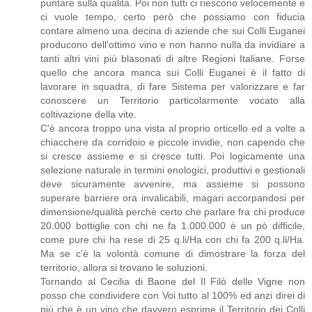
puntare sulla qualità. Poi non tutti ci riescono velocemente e
ci vuole tempo, certo però che possiamo con fiducia
contare almeno una decina di aziende che sui Colli Euganei
producono dell'ottimo vino e non hanno nulla da invidiare a
tanti altri vini più blasonati di altre Regioni Italiane. Forse
quello che ancora manca sui Colli Euganei è il fatto di
lavorare in squadra, di fare Sistema per valorizzare e far
conoscere un Territorio particolarmente vocato alla
coltivazione della vite.
C'è ancora troppo una vista al proprio orticello ed a volte a
chiacchere da corridoio e piccole invidie, non capendo che
si cresce assieme e si cresce tutti. Poi logicamente una
selezione naturale in termini enologici, produttivi e gestionali
deve sicuramente avvenire, ma assieme si possono
superare barriere ora invalicabili, magari accorpandosi per
dimensione/qualità perchè certo che parlare fra chi produce
20.000 bottiglie con chi ne fa 1.000.000 è un pò difficile,
come pure chi ha rese di 25 q.li/Ha con chi fa 200 q.li/Ha.
Ma se c'è la volontà comune di dimostrare la forza del
territorio, allora si trovano le soluzioni.
Tornando al Cecilia di Baone del Il Filò delle Vigne non
posso che condividere con Voi tutto al 100% ed anzi direi di
più che è un vino che davvero esprime il Territorio dei Colli