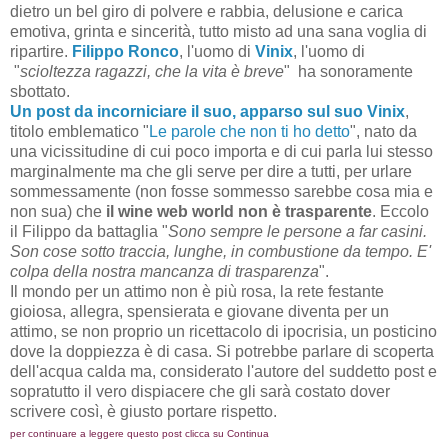
dietro un bel giro di polvere e rabbia, delusione e carica
emotiva, grinta e sincerità, tutto misto ad una sana voglia di
ripartire.
Filippo Ronco
, l'uomo di
Vinix
, l'uomo di
"
scioltezza ragazzi, che la vita è breve
" ha sonoramente
sbottato.
Un post da incorniciare il suo, apparso sul suo Vinix
,
titolo emblematico "
Le parole che non ti ho detto
", nato da
una vicissitudine di cui poco importa e di cui parla lui stesso
marginalmente ma che gli serve per dire a tutti, per urlare
sommessamente (non fosse sommesso sarebbe cosa mia e
non sua) che
il wine web world non è trasparente
. Eccolo
il Filippo da battaglia "
Sono sempre le persone a far casini.
Son cose sotto traccia, lunghe, in combustione da tempo. E'
colpa della nostra mancanza di trasparenza
".
Il mondo per un attimo non è più rosa, la rete festante
gioiosa, allegra, spensierata e giovane diventa per un
attimo, se non proprio un ricettacolo di ipocrisia, un posticino
dove la doppiezza è di casa. Si potrebbe parlare di scoperta
dell'acqua calda ma, considerato l'autore del suddetto post e
sopratutto il vero dispiacere che gli sarà costato dover
scrivere così, è giusto portare rispetto.
per continuare a leggere questo post clicca su Continua