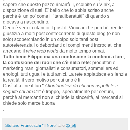
sapere che questo pezzo rimarrà li, scolpito su Vinix, a
disposizione di tutti. E' bello che lo abbia scritto anche
perchè è un po' come il "tanaliberatutti" di quando si
giocava a nascondino.
Certo è vero io rilancio il post di Vinix anche perchè rende
giustizia a molti post controcorrente di questo blog (e non
solo) scoperchiando in un colpo solo tanti post
autoreferenziali o debordanti di complimenti incrociati che
arredano il
wine web world
da molto tempo ormai.
Tutto bene Filippo ma una confusione la continui a fare,
la confusione dei ruoli che c'è nella rete:
produttori e
marketing man, giornalisti e consumatori, sommeliers ed
enologi, tutti uguali e tutti amici. La rete appiattisce e silenzia
la realtà, il vero motivo per cui uno è li.
Così alla fine il tuo "
Allontanatevi da chi non rispettate e
seguite chi amate
" è troppo, specialmente per certuni,
perchè ai mercanti non si chiede la sincerità, ai mercanti si
chiede solo merce buona
.
Stefano Franceschi "Il Nero"
alle
22:58