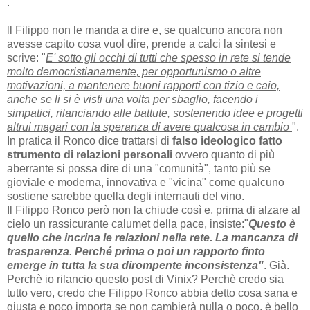
.
ll Filippo non le manda a dire e, se qualcuno ancora non
avesse capito cosa vuol dire, prende a calci la sintesi e
scrive: "
E' sotto gli occhi di tutti che spesso in rete si tende
molto democristianamente, per opportunismo o altre
motivazioni, a mantenere buoni rapporti con tizio e caio,
anche se li si è visti una volta per sbaglio, facendo i
simpatici, rilanciando alle battute, sostenendo idee e progetti
altrui magari con la speranza di avere qualcosa in cambio
".
In pratica il Ronco dice trattarsi di
falso ideologico fatto
strumento di relazioni personali
ovvero quanto di più
aberrante si possa dire di una "comunità", tanto più se
gioviale e moderna, innovativa e "vicina" come qualcuno
sostiene sarebbe quella degli internauti del vino.
Il Filippo Ronco però non la chiude così e, prima di alzare al
cielo un rassicurante calumet della pace, insiste:"
Questo è
quello che incrina le relazioni nella rete. La mancanza di
trasparenza. Perché prima o poi un rapporto finto
emerge in tutta la sua dirompente inconsistenza"
. Già.
Perchè io rilancio questo post di Vinix? Perchè credo sia
tutto vero, credo che Filippo Ronco abbia detto cosa sana e
giusta e poco importa se non cambierà nulla o poco, è bello