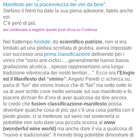
Manifesto per la piacevolezza dei vini da bere”
.
Stefano il Nero ha dato la sua piena adesione, fatelo anche
voi.
C'è però di più.
per continuare a leggere questo post clicca su Continua
Nel frattempo
Aristide
, da
scientifico patrizio
, non si era
limitato ad una plebea scrollata di giubba, aveva impostato
con successo una
prima classificazione
definendo per i
vinini che “sono anti-ciclici…..generalmente hanno bassa
gradazione alcolica…spesso rappresentano una lunga
tradizione vitivinicola dei nostri territori…”. Ecco ora
l’Elogio
ed il Manifesto del “vinino”
; Angelo Peretti ci scherza su,
parla di “fun” del vinino invece che di “fan” ma sotto sotto lo
sa di aver scritto cose molto sensate sul suo manifesto e fa
piacere dichiari fin d’ora di aver qualcosa da dire ancora.
Io credo che
fusion classificazione-manifesto
possa
diventare qualche cosa di più: qui c’è una cosa partita con il
piede giusto, ci si mettesse sul serio nel sostenerla si
potrebbe non solo dare una piccola scossa al
www
(wonderful wine world)
ma anche dare il via a qualcosa di
“nuovo e tradizionale”. Il mondo blog potrebbe dimostrare di