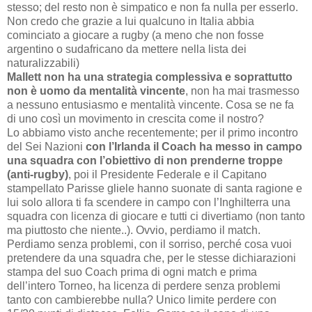
stesso; del resto non è simpatico e non fa nulla per esserlo.
Non credo che grazie a lui qualcuno in Italia abbia
cominciato a giocare a rugby (a meno che non fosse
argentino o sudafricano da mettere nella lista dei
naturalizzabili)
Mallett non ha una strategia complessiva e soprattutto
non è uomo da mentalità vincente
, non ha mai trasmesso
a nessuno entusiasmo e mentalità vincente. Cosa se ne fa
di uno così un movimento in crescita come il nostro?
Lo abbiamo visto anche recentemente; per il primo incontro
del Sei Nazioni
con l’Irlanda il Coach ha messo in campo
una squadra con l’obiettivo di non prenderne troppe
(anti-rugby)
, poi il Presidente Federale e il Capitano
stampellato Parisse gliele hanno suonate di santa ragione e
lui solo allora ti fa scendere in campo con l’Inghilterra una
squadra con licenza di giocare e tutti ci divertiamo (non tanto
ma piuttosto che niente..). Ovvio, perdiamo il match.
Perdiamo senza problemi, con il sorriso, perché cosa vuoi
pretendere da una squadra che, per le stesse dichiarazioni
stampa del suo Coach prima di ogni match e prima
dell’intero Torneo, ha licenza di perdere senza problemi
tanto con cambierebbe nulla? Unico limite perdere con