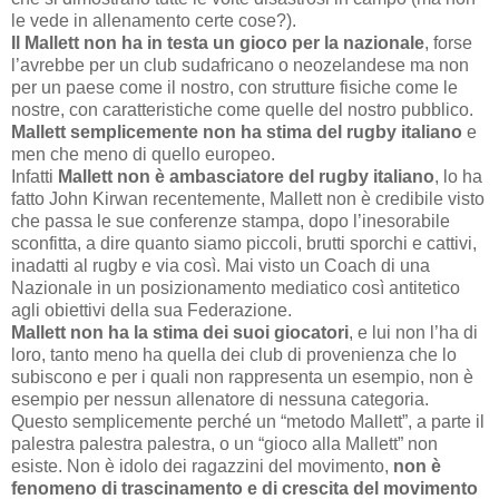
le vede in allenamento certe cose?).
Il Mallett non ha in testa un gioco per la nazionale
, forse
l’avrebbe per un club sudafricano o neozelandese ma non
per un paese come il nostro, con strutture fisiche come le
nostre, con caratteristiche come quelle del nostro pubblico.
Mallett semplicemente non ha stima del rugby italiano
e
men che meno di quello europeo.
Infatti
Mallett non è ambasciatore del rugby italiano
, lo ha
fatto John Kirwan recentemente, Mallett non è credibile visto
che passa le sue conferenze stampa, dopo l’inesorabile
sconfitta, a dire quanto siamo piccoli, brutti sporchi e cattivi,
inadatti al rugby e via così. Mai visto un Coach di una
Nazionale in un posizionamento mediatico così antitetico
agli obiettivi della sua Federazione.
Mallett non ha la stima dei suoi giocatori
, e lui non l’ha di
loro, tanto meno ha quella dei club di provenienza che lo
subiscono e per i quali non rappresenta un esempio, non è
esempio per nessun allenatore di nessuna categoria.
Questo semplicemente perché un “metodo Mallett”, a parte il
palestra palestra palestra, o un “gioco alla Mallett” non
esiste. Non è idolo dei ragazzini del movimento,
non è
fenomeno di trascinamento e di crescita del movimento