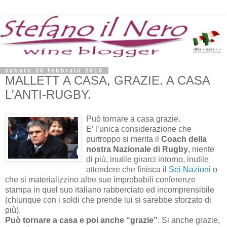
sabato 20 febbraio 2010
MALLETT A CASA, GRAZIE. A CASA
L'ANTI-RUGBY.
Può tornare a casa grazie.
E’ l’unica considerazione che
purtroppo si merita il
Coach della
nostra Nazionale di Rugby
, niente
di più, inutile girarci intorno, inutile
attendere che finisca il
Sei Nazioni
o
che si materializzino altre sue improbabili conferenze
stampa in quel suo italiano rabberciato ed incomprensibile
(chiunque con i soldi che prende lui si sarebbe sforzato di
più).
Può tornare a casa e poi anche “grazie”
. Si anche grazie,