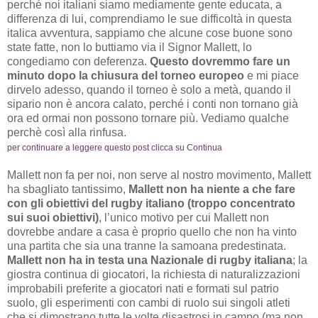
perché noi italiani siamo mediamente gente educata, a
differenza di lui, comprendiamo le sue difficoltà in questa
italica avventura, sappiamo che alcune cose buone sono
state fatte, non lo buttiamo via il Signor Mallett, lo
congediamo con deferenza.
Questo dovremmo fare un
minuto dopo la chiusura del torneo europeo
e mi piace
dirvelo adesso, quando il torneo è solo a metà, quando il
sipario non è ancora calato, perché i conti non tornano già
ora ed ormai non possono tornare più. Vediamo qualche
perchè così alla rinfusa.
per continuare a leggere questo post clicca su Continua
Mallett non fa per noi, non serve al nostro movimento, Mallett
ha sbagliato tantissimo,
Mallett non ha niente a che fare
con gli obiettivi del rugby italiano (troppo concentrato
sui suoi obiettivi)
, l’unico motivo per cui Mallett non
dovrebbe andare a casa è proprio quello che non ha vinto
una partita che sia una tranne la samoana predestinata.
Mallett non ha in testa una Nazionale di rugby italiana
; la
giostra continua di giocatori, la richiesta di naturalizzazioni
improbabili preferite a giocatori nati e formati sul patrio
suolo, gli esperimenti con cambi di ruolo sui singoli atleti
che si dimostrano tutte le volte disastrosi in campo (ma non