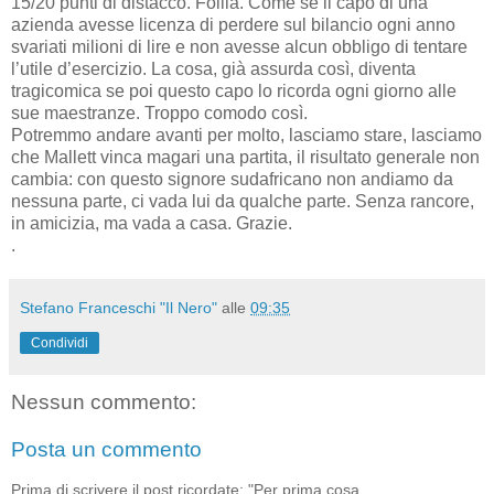
15/20 punti di distacco. Follia. Come se il capo di una
azienda avesse licenza di perdere sul bilancio ogni anno
svariati milioni di lire e non avesse alcun obbligo di tentare
l’utile d’esercizio. La cosa, già assurda così, diventa
tragicomica se poi questo capo lo ricorda ogni giorno alle
sue maestranze. Troppo comodo così.
Potremmo andare avanti per molto, lasciamo stare, lasciamo
che Mallett vinca magari una partita, il risultato generale non
cambia: con questo signore sudafricano non andiamo da
nessuna parte, ci vada lui da qualche parte. Senza rancore,
in amicizia, ma vada a casa. Grazie.
.
Stefano Franceschi "Il Nero"
alle
09:35
Condividi
Nessun commento:
Posta un commento
Prima di scrivere il post ricordate: "Per prima cosa