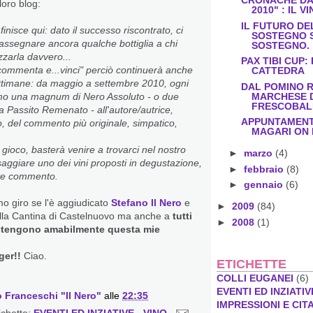
CRONACHE DAL
loro blog:
2010" : IL VI
IL FUTURO DE
finisce qui: dato il successo riscontrato, ci
SOSTEGNO 
assegnare ancora qualche bottiglia a chi
SOSTEGNO.
zzarla davvero...
PAX TIBI CUP:
 commenta e...vinci" perciò continuerà anche
CATTEDRA
ttimane: da maggio a settembre 2010, ogni
DAL POMINO 
MARCHESE 
 una magnum di Nero Assoluto - o due
FRESCOBALDI
za Passito Remenato - all'autore/autrice,
APPUNTAMENTI 
ro, del commento più originale, simpatico,
MAGARI ON 
 gioco, basterà venire a trovarci nel nostro
►
marzo
(4)
aggiare uno dei vini proposti in degustazione,
►
febbraio
(8)
eve commento.
►
gennaio
(6)
imo giro se l'è aggiudicato
Stefano Il Nero
e
►
2009
(84)
alla Cantina di Castelnuovo ma anche a
tutti
►
2008
(1)
ostengono amabilmente questa mie
ger!!
Ciao.
ETICHETTE
COLLI EUGANEI
(6)
EVENTI ED INZIATIV
 Franceschi "Il Nero"
alle
22:35
IMPRESSIONI E CIT