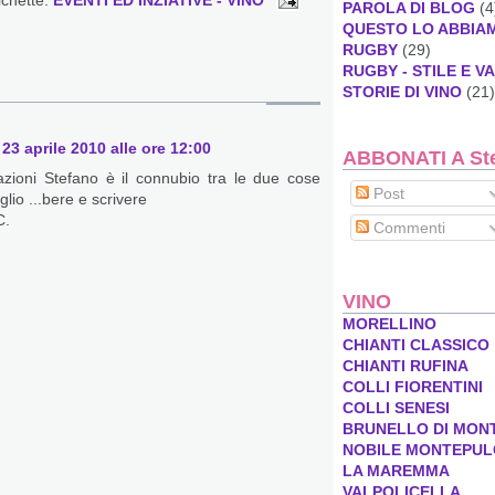
ichette:
EVENTI ED INZIATIVE - VINO
PAROLA DI BLOG
(4
QUESTO LO ABBIA
RUGBY
(29)
RUGBY - STILE E V
STORIE DI VINO
(21)
23 aprile 2010 alle ore 12:00
ABBONATI A Stef
azioni Stefano è il connubio tra le due cose
Post
glio ...bere e scrivere
C.
Commenti
VINO
MORELLINO
CHIANTI CLASSICO
CHIANTI RUFINA
COLLI FIORENTINI
COLLI SENESI
BRUNELLO DI MON
NOBILE MONTEPUL
LA MAREMMA
VALPOLICELLA