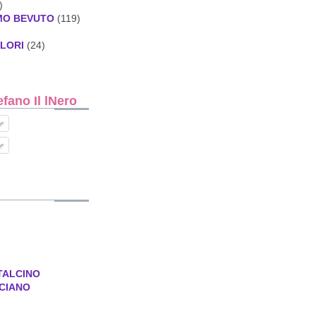
)
MO BEVUTO
(119)
ALORI
(24)
ano Il lNero
TALCINO
CIANO