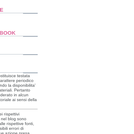
E
EBOOK
stituisce testata
carattere periodico
do la disponibilita'
ateriali. Pertanto
derato in alcun
riale ai sensi della
 rispettivi
ti nel blog sono
lle rispettive fonti,
bili errori di
que azione presa