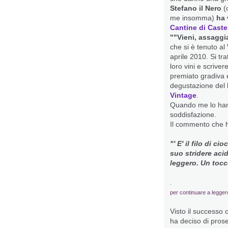
Stefano il Nero
(
me insomma)
ha 
Cantine di Cast
""Vieni, assaggi
che si è tenuto al
aprile 2010. Si tr
loro vini e scrive
premiato gradiva 
degustazione del 
Vintage
.
Quando me lo han
soddisfazione.
Il commento che ho 
"' E' il filo di c
suo stridere aci
leggero. Un tocco
.
per continuare a legger
Visto il successo o
ha deciso di prose