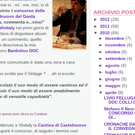
cioè io , mi , me, moi, io di
vinto
il
concorso delle
ARCHIVIO POS
elnuovo del Garda
►
2012
(29)
a, commenta e...vinci"
►
2011
(58)
Vinitaly
nei primi giorni di
▼
2010
(69)
attava di degustare alcuni
►
dicembre
(7)
re un commento, quello
►
novembre
(6)
e descriveva la mia
loro
Bardolino DOC
►
ottobre
(6)
►
settembre
(4)
no comunicato è stata una vera e cara
►
agosto
(4)
►
luglio
(6)
scritto per il Vintage ? ... ah si eccolo:
►
giugno
(5)
ioccolata il suo modo di essere vanitoso ed il
►
maggio
(5)
dulo il suo modo di essere amabilmente
▼
aprile
(8)
 di versatile caparbietà".
LIVIO FELLUG
DOC COLLI O
Stefano Il Nero
CONCORSO 
e questo post clicca su Continua
DI...
CRONACHE DAL
ttenuto a Vinitaly la
Cantina di Castelnuovo
IL CONVEGN
guire il concorso, di seguito i termini così