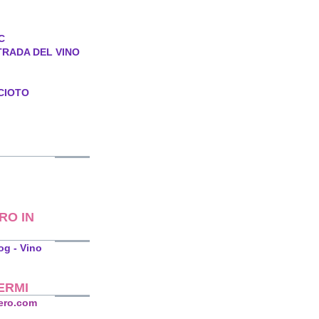
C
TRADA DEL VINO
CIOTO
RO IN
ERMI
ero.com