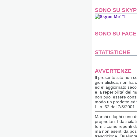
SONO SU SKYP
SONO SU FAC
STATISTICHE
AVVERTENZE
Il presente sito non co
giornalistica, non ha 
ed e' aggiornato secon
e la reperibilita' dei m
non puo' essere consi
modo un prodotto edito
L. n. 62 del 7/3/2001.
Marchi e loghi sono dei
proprietari. I dati cita
forniti come reperiti da
ma non esenti da possi
trascrizione. Qualun