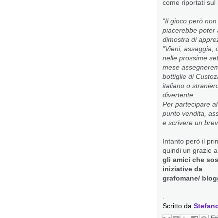
come riportati sul 
"Il gioco però non 
piacerebbe poter 
dimostra di appre
"Vieni, assaggia,
nelle prossime se
mese assegneremo
bottiglie di Custo
italiano o stranie
divertente...
Per partecipare al
punto vendita, ass
e scrivere un br
Intanto però il pr
quindi un grazie 
gli amici che s
iniziative da
grafomane/ blog
.
Scritto da
Stefano