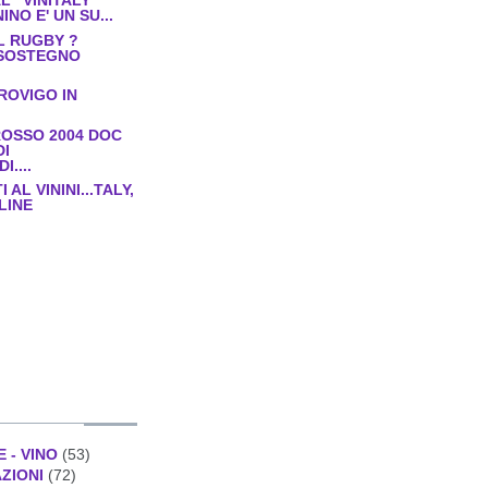
 "VINITALY
NINO E' UN SU...
L RUGBY ?
SOSTEGNO
 ROVIGO IN
ROSSO 2004 DOC
DI
....
AL VININI...TALY,
LINE
E - VINO
(53)
AZIONI
(72)