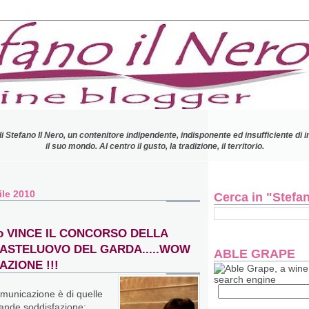
di Stefano Il Nero, un contenitore indipendente, indisponente ed insufficiente di 
il suo mondo.
Al centro il gusto, la tradizione, il territorio.
ile 2010
Cerca in "Stefano
ero VINCE IL CONCORSO DELLA
CASTELUOVO DEL GARDA.....WOW
ABLE GRAPE
ZIONE !!!
omunicazione è di quelle
ande soddisfazione: