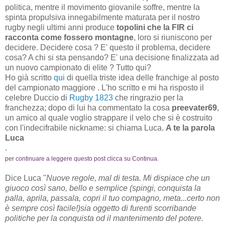
politica, mentre il movimento giovanile soffre, mentre la
spinta propulsiva innegabilmente maturata per il nostro
rugby negli ultimi anni produce
topolini che la FIR ci
racconta come fossero montagne
, loro si riuniscono per
decidere. Decidere cosa ? E' questo il problema, decidere
cosa? A chi si sta pensando? E' una decisione finalizzata ad
un nuovo campionato di elite ? Tutto qui?
Ho già scritto
qui
di quella triste idea delle franchige al posto
del campionato maggiore . L'ho scritto e mi ha risposto il
celebre Duccio di
Rugby 1823
che ringrazio per la
franchezza;
dopo di lui ha commentato la cosa
preevater69
,
un amico al quale voglio strappare il velo che si è costruito
con l'indecifrabile nickname: si chiama Luca.
A te la parola
Luca
.
per continuare a leggere questo post clicca su Continua.
Dice Luca "
Nuove regole, mal di testa. Mi dispiace che un
giuoco così sano, bello e semplice (spingi, conquista la
palla, aprila, passala, copri il tuo compagno, meta...certo non
è sempre così facile!)sia oggetto di furenti scorribande
politiche per la conquista od il mantenimento del potere.