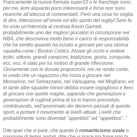
Francamente la nuova formula super10 o le franchige sono,
per me, temi alquanto poco interessanti e forse non sono
neanche all'altezza di commentarli. Però una cosa ho voglia
di dire. Attenzione all'onore ed allo spirito del rugby! Sere fa
ho visto un'intervista al cestista Kevin Garnett,
probabilmente uno dei migliori giocatori in circolazione nel
NBA, che descriveva molto bene il carico di responsabilità
che ha sentito quando ha inziato a giocare per una storica
squadra come i Boston Celitcs. Alzare gli occhi e vedere
trofei, vittorie, grandi campioni, tradizione, gloria, conquiste,
ecc. ecc. è stato per lui motivo di grande riflessione.
Ovviamente con le dovute proporzioni, me ne rendo conto,
io credo che un ragazzino che inizia a giocare nel
Monselice, nel Selvazzano, nel Valsugana, nel Mogliano, ed
in tante altre squadre minori debba essere orgoglioso e fiero
di giocare con quelle maglie, sapendo che generazioni e
generazioni di rugbisti prima di lui lo hanno preceduto,
contribuendo, nell'anonimato dei decenni passati di questo
sport, a portare il movimento ai livelli attuali. Livelli che
probabilmente sono diventati "appetibili" ed "appetitosi"..
"
Dite quel che vi pare, che questo è
romanticismo ovale
o
passione di tempi andati, dite che vi piace ma forse non fa