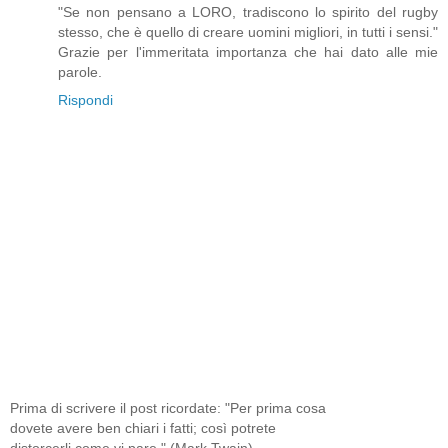
"Se non pensano a LORO, tradiscono lo spirito del rugby
stesso, che è quello di creare uomini migliori, in tutti i sensi."
Grazie per l'immeritata importanza che hai dato alle mie
parole.
Rispondi
Prima di scrivere il post ricordate: "Per prima cosa
dovete avere ben chiari i fatti; così potrete
distorcerli come vi pare." (Mark Twain)