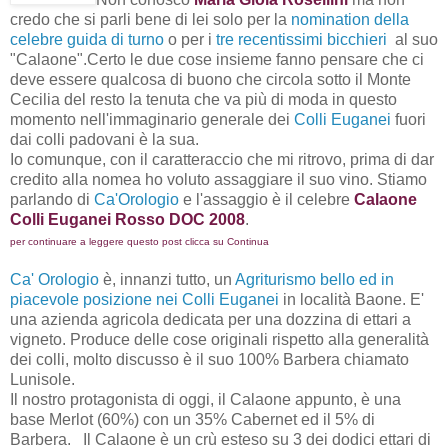
credo che si parli bene di lei solo per la
nomination della
celebre guida di turno
o per i
tre recentissimi bicchieri
al suo
"Calaone".Certo le due cose insieme fanno pensare che ci
deve essere qualcosa di buono che circola sotto il Monte
Cecilia del resto la tenuta che va più di moda in questo
momento nell'immaginario generale dei
Colli Euganei
fuori
dai colli padovani è la sua.
Io comunque, con il caratteraccio che mi ritrovo, prima di dar
credito alla nomea ho voluto assaggiare il suo vino. Stiamo
parlando di
Ca'Orologio
e l'assaggio è il celebre
Calaone
Colli Euganei Rosso DOC 2008
.
per continuare a leggere questo post clicca su Continua
Ca' Orologio
è, innanzi tutto, un
Agriturismo bello ed in
piacevole posizione nei Colli Euganei
in località Baone. E'
una azienda agricola dedicata per una dozzina di ettari a
vigneto. Produce delle cose originali rispetto alla generalità
dei colli, molto discusso è il suo 100% Barbera chiamato
Lunisole.
Il nostro protagonista di oggi, il Calaone appunto, è una
base Merlot (60%) con un 35% Cabernet ed il 5% di
Barbera. Il Calaone è un crù esteso su 3 dei dodici ettari di