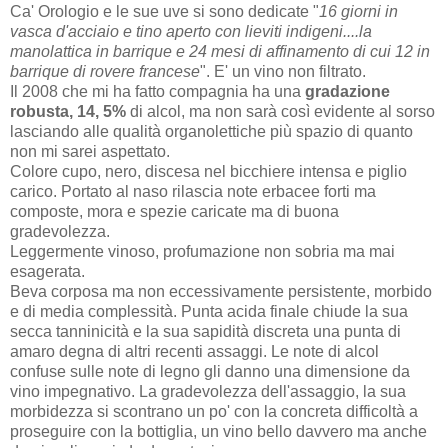
Ca' Orologio e le sue uve si sono dedicate "
16 giorni in
vasca d'acciaio e tino aperto con lieviti indigeni....la
manolattica in barrique e 24 mesi di affinamento di cui 12 in
barrique di rovere francese
". E' un vino non filtrato.
Il 2008 che mi ha fatto compagnia ha una
gradazione
robusta, 14, 5%
di alcol, ma non sarà così evidente al sorso
lasciando alle qualità organolettiche più spazio di quanto
non mi sarei aspettato.
Colore cupo, nero, discesa nel bicchiere intensa e piglio
carico. Portato al naso rilascia note erbacee forti ma
composte, mora e spezie caricate ma di buona
gradevolezza.
Leggermente vinoso, profumazione non sobria ma mai
esagerata.
Beva corposa ma non eccessivamente persistente, morbido
e di media complessità. Punta acida finale chiude la sua
secca tanninicità e la sua sapidità discreta una punta di
amaro degna di altri recenti assaggi. Le note di alcol
confuse sulle note di legno gli danno una dimensione da
vino impegnativo. La gradevolezza dell'assaggio, la sua
morbidezza si scontrano un po' con la concreta difficoltà a
proseguire con la bottiglia, un vino bello davvero ma anche