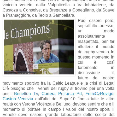
vinicolo veneto, dalla Valpolicella a Valdobbiadene, da
Custoza a Conselve, da Breganze a Conegliano, da Soave
a Pramaggiore, da Teolo a Gambellara.
Può essere però,
soprattutto adesso,
un modo
assolutamente
inaspettato, per far
riflettere il mondo
del rugby veneto. In
questo momento in
cui è così
fortemente in
discussione il
futuro del nostro
movimento sportivo fra la Celtic League e la crisi di Lega:
C'è bisogno che i veneti del rugby si trovino per una volta
uniti:
Benetton Tv
,
Carrera Petrarca Pd
,
FemiCzRovigo
,
Casinò Venezia
dall'alto del Super10 fino a tutte le altre
realtà con Verona Vicenza e Belluno, devono sentire che è il
momento di portare in campo i valori del nostro sport. Il
Veneto deve essere grande laboratorio delle scelte del