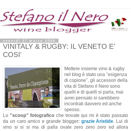
venerdì 27 marzo 2009
VINITALY & RUGBY: IL VENETO E'
COSI'
Mettere insieme vino & rugby
nel blog è stato una "esigenza
di copione", gli accessori della
vita di Stefano il Nero sono
quelli e di quelli si parla, mai
avrei pensato si sarebbero
incontrati davvero ed anche
spesso.
Lo
"scoop" fotografico
che trovate qui mi è stato passato
da un caro amico e grande blogger:
grazie Aristide
. Lui di
vino si si si ma di palla ovale zero zero zero ed allora