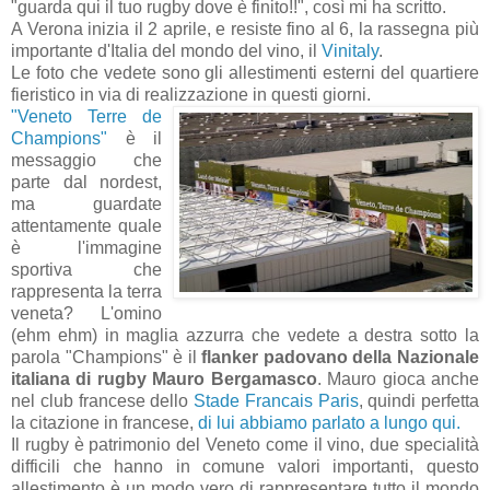
"guarda qui il tuo rugby dove è finito!!", così mi ha scritto.
A Verona inizia il 2 aprile, e resiste fino al 6, la rassegna più
importante d'Italia del mondo del vino, il
Vinitaly
.
Le foto che vedete sono gli allestimenti esterni del quartiere
fieristico in via di realizzazione in questi giorni.
"Veneto Terre de
Champions"
è il
messaggio che
parte dal nordest,
ma guardate
attentamente quale
è l'immagine
sportiva che
rappresenta la terra
veneta? L'omino
(ehm ehm) in maglia azzurra che vedete a destra sotto la
parola "Champions" è il
flanker padovano della Nazionale
italiana di rugby Mauro Bergamasco
. Mauro gioca anche
nel club francese dello
Stade Francais Paris
, quindi perfetta
la citazione in francese,
di lui abbiamo parlato a lungo qui.
Il rugby è patrimonio del Veneto come il vino, due specialità
difficili che hanno in comune valori importanti, questo
allestimento è un modo vero di rappresentare tutto il mondo